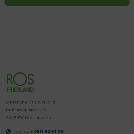
Gezondheidsboulevard
Dalhuysenstraat 35
8448 EW Heerenveen
Telefoon:
0513 62 68 05