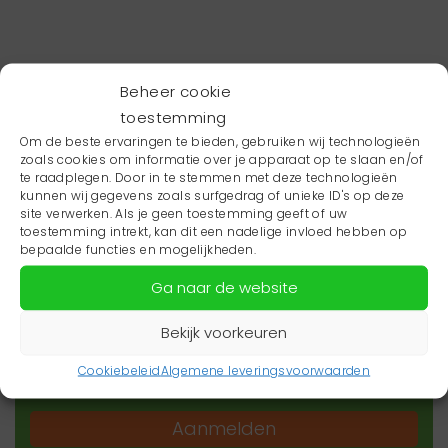
Beheer cookie
toestemming
Om de beste ervaringen te bieden, gebruiken wij technologieën
zoals cookies om informatie over je apparaat op te slaan en/of
te raadplegen. Door in te stemmen met deze technologieën
kunnen wij gegevens zoals surfgedrag of unieke ID's op deze
site verwerken. Als je geen toestemming geeft of uw
toestemming intrekt, kan dit een nadelige invloed hebben op
Wil je niets missen?
bepaalde functies en mogelijkheden.
Ga naar de website
Wil je op de hoogte blijven van het laatste
zorgnieuws in jouw regio? Schrijf je dan in voor
Bekijk voorkeuren
onze nieuwsbrief.
Cookiebeleid
Algemene leveringsvoorwaarden
Aanmelden