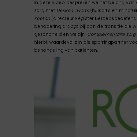
In deze video bespreken we het belang van
zorg met
Desiree Zwarts
(huisarts en mindful
Sylvie de Bo
Kooten
(directeur Register Beroepsbeoefen
Bestuursadvis
benadering draagt bij aan de transitie die
Neem co
gezondheid en welzijn.
Complementaire zorg
hierbij waardevol zijn als sparringpartner vo
06 - 51 35
behandeling van patiënten.
s.deboer