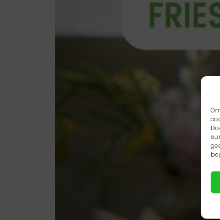
Om
co
Do
su
ge
be