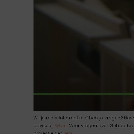
Wil je meer informatie of heb je vragen? N
adviseur
Sylvie
. Voor vragen over Geboortezo
projectleider
Bea
.