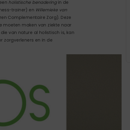
 een
holistische benadering
in de
ness-trainer) en
Willemieke van
er
Bea Sloothaak
aren Complementaire Zorg). Deze
eur
Adviseur
 we moeten maken van ziekte naar
ntact op
Neem contact op
, die van nature al holistisch is, kan
or zorgverleners en in de
 89 41
06 - 22 02 33 04
@rosfriesland.nl
b.sloothaak@rosfriesland.nl