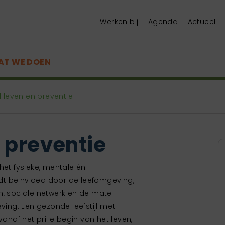
Werken bij
Agenda
Actueel
AT WE DOEN
leven en preventie
 preventie
het fysieke, mentale én
dt beïnvloed door de leefomgeving,
n, sociale netwerk en de mate
ng. Een gezonde leefstijl met
af het prille begin van het leven,