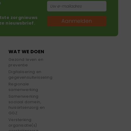
?
atste zorgnieuws
Aanmelden
nze nieuwsbrief.
WAT WE DOEN
Gezond leven en
preventie
Digitalisering en
gegevensuitwisseling
Regionale
samenwerking
Samenwerking
sociaal domein,
huisartsenzorg en
GGZ
Versterking
organisatie(s)
eerstelijnszorg