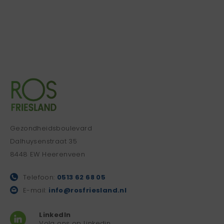
Gezondheidsboulevard
Dalhuysenstraat 35
8448 EW Heerenveen
Telefoon:
0513 62 68 05
E-mail:
info@rosfriesland.nl
LinkedIn
Volg ons op Linkedin