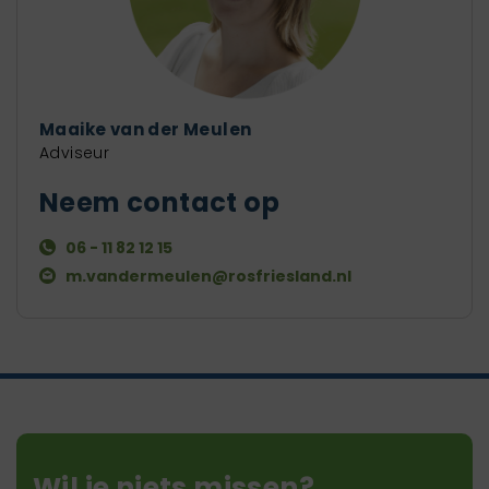
Maaike van der Meulen
Bea
Adviseur
Advi
Neem contact op
Ne
06 - 11 82 12 15
0
m.vandermeulen@rosfriesland.nl
b
Wil je niets missen?