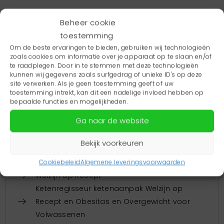
Wil je meer informatie of heb je vragen? Neem dan
Beheer cookie
contact op met onze projectleider
Bea.
toestemming
Om de beste ervaringen te bieden, gebruiken wij technologieën
zoals cookies om informatie over je apparaat op te slaan en/of
te raadplegen. Door in te stemmen met deze technologieën
Werkzaamheden
kunnen wij gegevens zoals surfgedrag of unieke ID's op deze
site verwerken. Als je geen toestemming geeft of uw
Hoe zit het nou écht met het delen van
toestemming intrekt, kan dit een nadelige invloed hebben op
(medische) gegevens?
bepaalde functies en mogelijkheden.
Inspiratievideo Samenwerking sociaal
Ga naar de website
domein, huisartsenzorg en GGZ - Welzijn op
Recept
Bekijk voorkeuren
Samenwerking huisartsen en GGZ Friesland
tbv de EPA-patiënten
Cookiebeleid
Algemene leveringsvoorwaarden
Welzijn op Recept
Ketenregisseur ketenaanpak Welzijn op
Recept en Obesitas en Overgewicht voor
Volwassenen