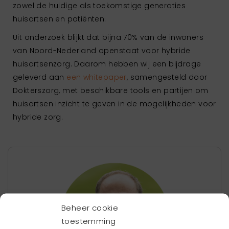
zowel de huidige als toekomstige generaties
huisartsen en patiënten.
Uit onderzoek blijkt dat bijna 70% van de inwoners
van Noord-Nederland openstaat voor hybride
huisartsenzorg. Daarom hebben wij een bijdrage
geleverd aan
een whitepaper
, samengesteld door
Dokterszorg, met beschikbare tools en partijen om
huisartsen inzicht te geven in de mogelijkheden voor
hybride zorg.
Beheer cookie
toestemming