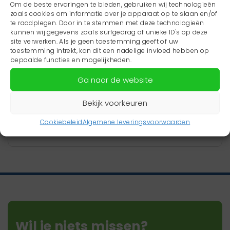
Om de beste ervaringen te bieden, gebruiken wij technologieën
zoals cookies om informatie over je apparaat op te slaan en/of
te raadplegen. Door in te stemmen met deze technologieën
kunnen wij gegevens zoals surfgedrag of unieke ID's op deze
site verwerken. Als je geen toestemming geeft of uw
toestemming intrekt, kan dit een nadelige invloed hebben op
Erwin Brameijer
bepaalde functies en mogelijkheden.
Adviseur
Ga naar de website
Neem contact op
Bekijk voorkeuren
06 - 21 86 21 69
Cookiebeleid
Algemene leveringsvoorwaarden
e.brameijer@rosfriesland.nl
Wil je niets missen?