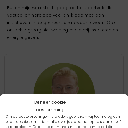
Buiten mijn werk sta ik graag op het sportveld. Ik
voetbal en hardloop veel, en ik doe mee aan
initiatieven in de gemeenschap waar ik woon. Ook
ontdek ik graag nieuwe dingen die mij inspireren en
energie geven.
Beheer cookie
toestemming
Om de beste ervaringen te bieden, gebruiken wij technologieën
zoals cookies om informatie over je apparaat op te slaan en/of
te raadplegen. Door in te stemmen met deze technologieën