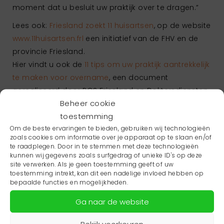
moment dat u besluit uw praktijk over te dragen.”
Lees ook:
Friesland zoekt 11 huisartsen
, op de website
www.11huisartsen.frl
een initiatief van de FHV en de
provincie Friesland.
Hier vindt u ook de
11 tips om uw praktijk aantrekkelijk
te maken voor overname
, een document
gerealiseerd door ROS Friesland en Doktersdiensten.
Beheer cookie
*Indien nodig wordt dit document geactualiseerd.
toestemming
Facebook
Twitter
LinkedIn
Email
Om de beste ervaringen te bieden, gebruiken wij technologieën
zoals cookies om informatie over je apparaat op te slaan en/of
te raadplegen. Door in te stemmen met deze technologieën
kunnen wij gegevens zoals surfgedrag of unieke ID's op deze
site verwerken. Als je geen toestemming geeft of uw
Ga terug naar actueeloverzicht
toestemming intrekt, kan dit een nadelige invloed hebben op
bepaalde functies en mogelijkheden.
Ga naar de website
Bekijk voorkeuren