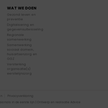
WAT WE DOEN
Gezond leven en
preventie
Digitalisering en
gegevensuitwisseling
Regionale
samenwerking
Samenwerking
sociaal domein,
huisartsenzorg en
GGZ
Versterking
organisatie(s)
eerstelijnszorg
en
Privacyverklaring
onals in de eerste lijn | Ontwerp en realisatie
Advice