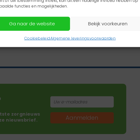
eft of uw toestemming intrekt, kan dit een nadelige invloed hebben op
paalde functies en mogelijkheden.
Ga naar de website
Bekijk voorkeuren
Cookiebeleid
Algemene leveringsvoorwaarden
?
atste zorgnieuws
Aanmelden
nze nieuwsbrief.