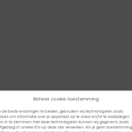
Beheer cookie toestemming
 de beste ervaringen te bieden, gebruiken wij technologieën zoals
okies om informatie over je apparaat op te slaan en/of te raadplegen.
or in te stemmen met deze technologieën kunnen wij gegevens zoals
rfgedrag of unieke ID's op deze site verwerken. Als je geen toestemmin