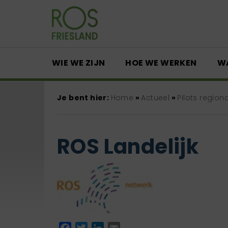
WIE WE ZIJN
HOE WE WERKEN
W
Je bent hier:
Home
»
Actueel
»
Pilots regio
ROS Landelijk
Facebook
Twitter
LinkedIn
Email