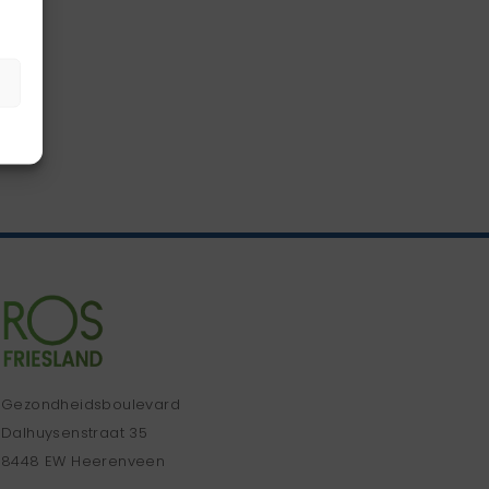
Gezondheidsboulevard
Dalhuysenstraat 35
8448 EW Heerenveen