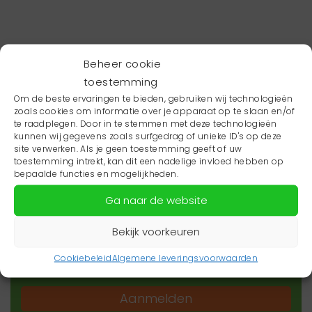
Beheer cookie
toestemming
Om de beste ervaringen te bieden, gebruiken wij technologieën
zoals cookies om informatie over je apparaat op te slaan en/of
te raadplegen. Door in te stemmen met deze technologieën
kunnen wij gegevens zoals surfgedrag of unieke ID's op deze
site verwerken. Als je geen toestemming geeft of uw
toestemming intrekt, kan dit een nadelige invloed hebben op
Wil je niets missen?
bepaalde functies en mogelijkheden.
Ga naar de website
Wil je op de hoogte blijven van het laatste
zorgnieuws in jouw regio? Schrijf je dan in voor
Bekijk voorkeuren
onze nieuwsbrief.
Cookiebeleid
Algemene leveringsvoorwaarden
Aanmelden