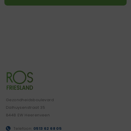
Gezondheidsboulevard
Dalhuysenstraat 35
8448 EW Heerenveen
Telefoon:
0513 62 68 05