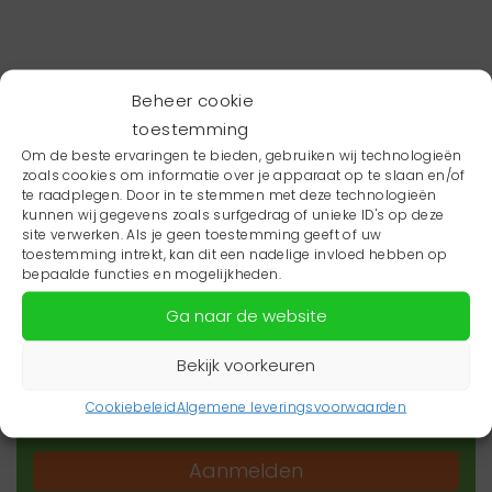
Beheer cookie
toestemming
Om de beste ervaringen te bieden, gebruiken wij technologieën
zoals cookies om informatie over je apparaat op te slaan en/of
te raadplegen. Door in te stemmen met deze technologieën
kunnen wij gegevens zoals surfgedrag of unieke ID's op deze
site verwerken. Als je geen toestemming geeft of uw
toestemming intrekt, kan dit een nadelige invloed hebben op
Wil je niets missen?
bepaalde functies en mogelijkheden.
Ga naar de website
Wil je op de hoogte blijven van het laatste
zorgnieuws in jouw regio? Schrijf je dan in voor
Bekijk voorkeuren
onze nieuwsbrief.
Cookiebeleid
Algemene leveringsvoorwaarden
Aanmelden