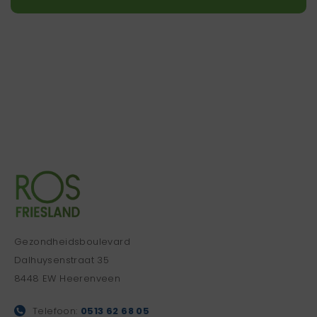
Gezondheidsboulevard
Dalhuysenstraat 35
8448 EW Heerenveen
Telefoon:
0513 62 68 05