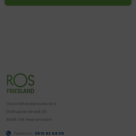
Gezondheidsboulevard
Dalhuysenstraat 35
8448 EW Heerenveen
Telefoon:
0513 62 68 05