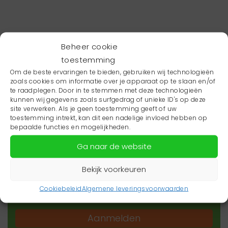
Beheer cookie
toestemming
Om de beste ervaringen te bieden, gebruiken wij technologieën
zoals cookies om informatie over je apparaat op te slaan en/of
te raadplegen. Door in te stemmen met deze technologieën
kunnen wij gegevens zoals surfgedrag of unieke ID's op deze
site verwerken. Als je geen toestemming geeft of uw
toestemming intrekt, kan dit een nadelige invloed hebben op
Wil je niets missen?
bepaalde functies en mogelijkheden.
Ga naar de website
Wil je op de hoogte blijven van het laatste
zorgnieuws in jouw regio? Schrijf je dan in voor
Bekijk voorkeuren
onze nieuwsbrief.
Cookiebeleid
Algemene leveringsvoorwaarden
Aanmelden