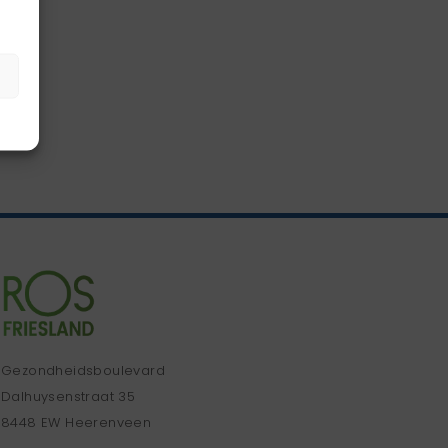
Gezondheidsboulevard
Dalhuysenstraat 35
8448 EW Heerenveen