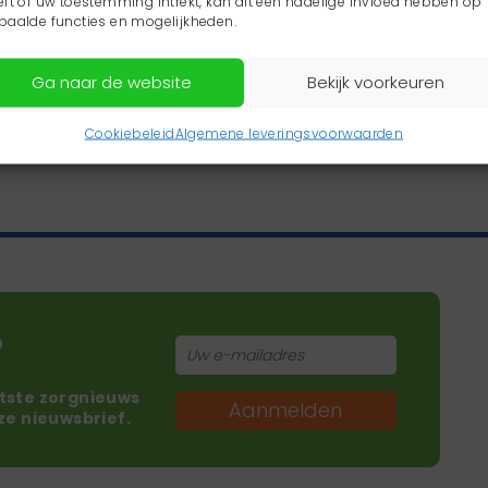
eft of uw toestemming intrekt, kan dit een nadelige invloed hebben op
paalde functies en mogelijkheden.
Ga naar de website
Bekijk voorkeuren
Cookiebeleid
Algemene leveringsvoorwaarden
?
atste zorgnieuws
Aanmelden
nze nieuwsbrief.