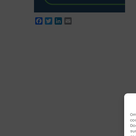
Facebook
Twitter
LinkedIn
Email
Om
co
Do
su