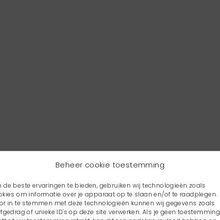
Beheer cookie toestemming
 de beste ervaringen te bieden, gebruiken wij technologieën zoals
okies om informatie over je apparaat op te slaan en/of te raadplegen.
or in te stemmen met deze technologieën kunnen wij gegevens zoals
rfgedrag of unieke ID's op deze site verwerken. Als je geen toestemmin