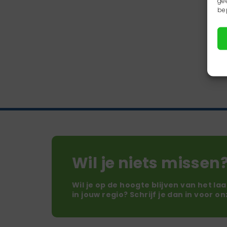
ge
be
Wil je niets missen
Wil je op de hoogte blijven van het la
in jouw regio? Schrijf je dan in voor o