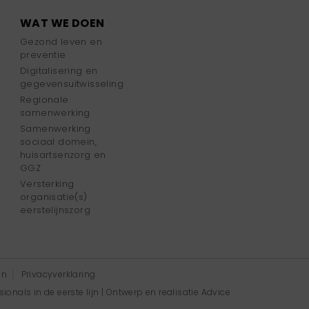
WAT WE DOEN
Gezond leven en
preventie
Digitalisering en
gegevensuitwisseling
Regionale
samenwerking
Samenwerking
sociaal domein,
huisartsenzorg en
GGZ
Versterking
organisatie(s)
eerstelijnszorg
en
Privacyverklaring
onals in de eerste lijn | Ontwerp en realisatie
Advice