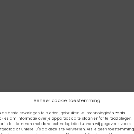
Beheer cookie toestemming
 de beste ervaringen te bieden, gebruiken wij technologieën zoals
okies om informatie over je apparaat op te slaan en/of te raadplegen.
or in te stemmen met deze technologieën kunnen wij gegevens zoals
rfgedrag of unieke ID's op deze site verwerken. Als je geen toestemmin