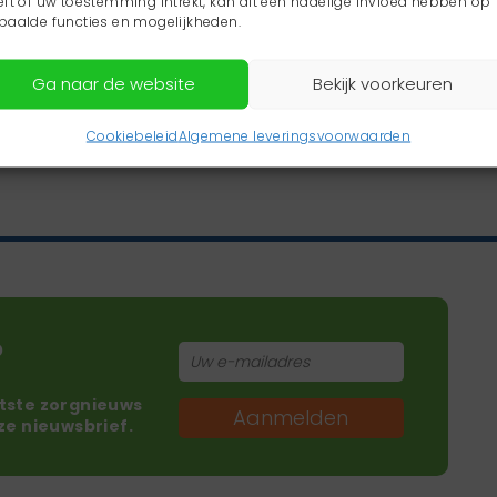
eft of uw toestemming intrekt, kan dit een nadelige invloed hebben op
paalde functies en mogelijkheden.
Ga naar de website
Bekijk voorkeuren
Cookiebeleid
Algemene leveringsvoorwaarden
?
atste zorgnieuws
Aanmelden
nze nieuwsbrief.