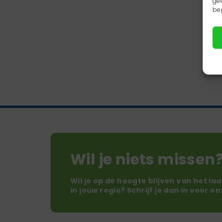
ge
be
Wil je niets missen
Wil je op de hoogte blijven van het la
in jouw regio? Schrijf je dan in voor o