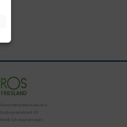
Gezondheidsboulevard
Dalhuysenstraat 35
8448 EW Heerenveen