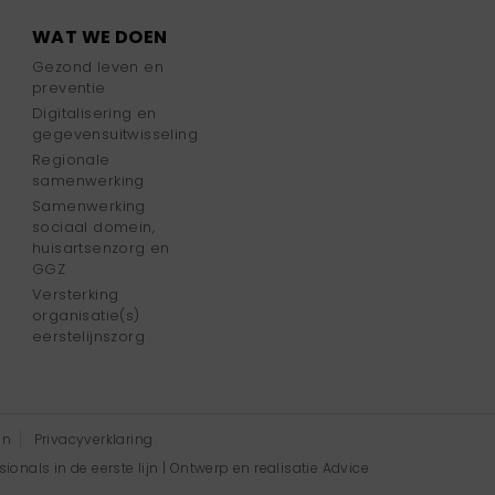
WAT WE DOEN
Gezond leven en
preventie
Digitalisering en
gegevensuitwisseling
Regionale
samenwerking
Samenwerking
sociaal domein,
huisartsenzorg en
GGZ
Versterking
organisatie(s)
eerstelijnszorg
en
Privacyverklaring
onals in de eerste lijn | Ontwerp en realisatie
Advice