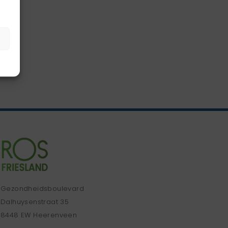
Gezondheidsboulevard
Dalhuysenstraat 35
8448 EW Heerenveen