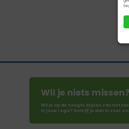
ge
be
Wil je niets missen
Wil je op de hoogte blijven van het la
in jouw regio? Schrijf je dan in voor o