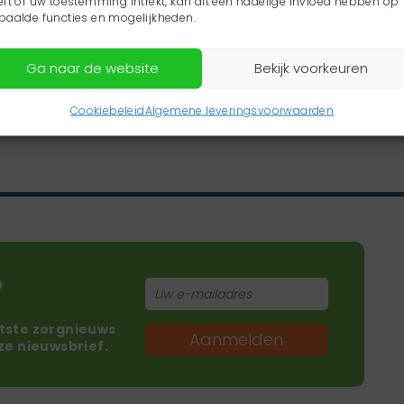
eft of uw toestemming intrekt, kan dit een nadelige invloed hebben op
paalde functies en mogelijkheden.
Ga naar de website
Bekijk voorkeuren
Cookiebeleid
Algemene leveringsvoorwaarden
?
atste zorgnieuws
Aanmelden
nze nieuwsbrief.