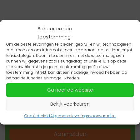
Beheer cookie
toestemming
Om de beste ervaringen te bieden, gebruiken wij technologieën
zoals cookies om informatie over je apparaat op te slaan en/of
te raadplegen. Door in te stemmen met deze technologieën
kunnen wij gegevens zoals surfgedrag of unieke ID's op deze
site verwerken. Als je geen toestemming geeft of uw
toestemming intrekt, kan dit een nadelige invloed hebben op
Wil je niets missen?
bepaalde functies en mogelijkheden.
Ga naar de website
Wil je op de hoogte blijven van het laatste
zorgnieuws in jouw regio? Schrijf je dan in voor
Bekijk voorkeuren
onze nieuwsbrief.
Cookiebeleid
Algemene leveringsvoorwaarden
Aanmelden