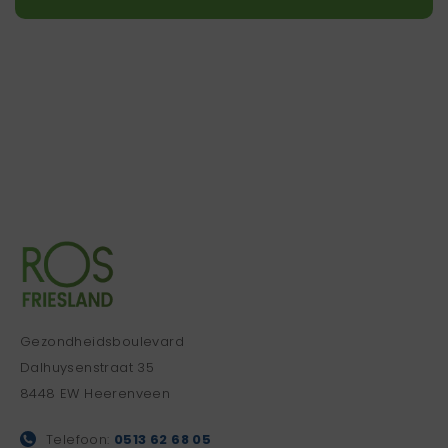
Gezondheidsboulevard
Dalhuysenstraat 35
8448 EW Heerenveen
Telefoon:
0513 62 68 05