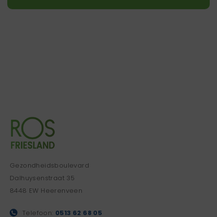
Gezondheidsboulevard
Dalhuysenstraat 35
8448 EW Heerenveen
Telefoon:
0513 62 68 05