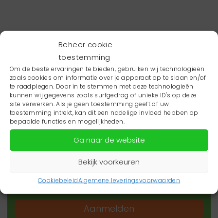
Beheer cookie
toestemming
Om de beste ervaringen te bieden, gebruiken wij technologieën
zoals cookies om informatie over je apparaat op te slaan en/of
te raadplegen. Door in te stemmen met deze technologieën
kunnen wij gegevens zoals surfgedrag of unieke ID's op deze
site verwerken. Als je geen toestemming geeft of uw
toestemming intrekt, kan dit een nadelige invloed hebben op
Wil je niets missen?
bepaalde functies en mogelijkheden.
Ga naar de website
Wil je op de hoogte blijven van het laatste
zorgnieuws in jouw regio? Schrijf je dan in voor
Bekijk voorkeuren
onze nieuwsbrief.
Cookiebeleid
Algemene leveringsvoorwaarden
Aanmelden