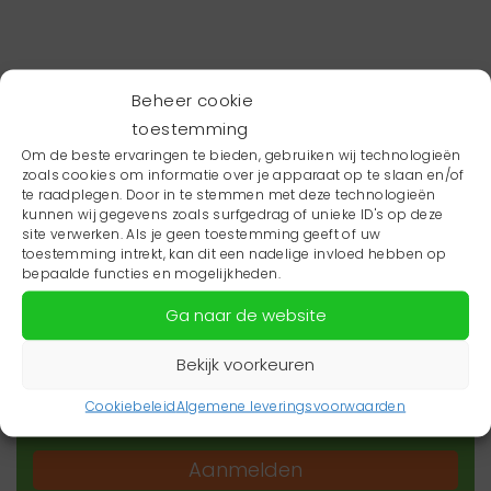
Beheer cookie
toestemming
Om de beste ervaringen te bieden, gebruiken wij technologieën
zoals cookies om informatie over je apparaat op te slaan en/of
te raadplegen. Door in te stemmen met deze technologieën
kunnen wij gegevens zoals surfgedrag of unieke ID's op deze
site verwerken. Als je geen toestemming geeft of uw
toestemming intrekt, kan dit een nadelige invloed hebben op
Wil je niets missen?
bepaalde functies en mogelijkheden.
Ga naar de website
Wil je op de hoogte blijven van het laatste
zorgnieuws in jouw regio? Schrijf je dan in voor
Bekijk voorkeuren
onze nieuwsbrief.
Cookiebeleid
Algemene leveringsvoorwaarden
Aanmelden