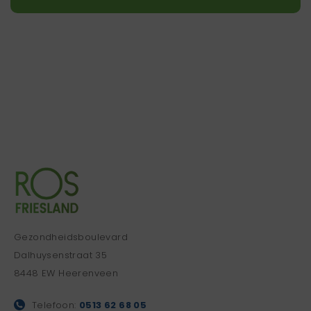
Gezondheidsboulevard
Dalhuysenstraat 35
8448 EW Heerenveen
Telefoon:
0513 62 68 05