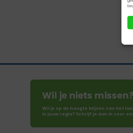
ge
be
Wil je niets missen
Wil je op de hoogte blijven van het la
in jouw regio? Schrijf je dan in voor o