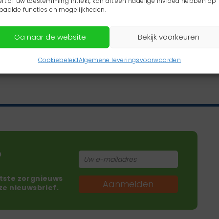
eft of uw toestemming intrekt, kan dit een nadelige invloed hebben op
paalde functies en mogelijkheden.
Ga naar de website
Bekijk voorkeuren
Cookiebeleid
Algemene leveringsvoorwaarden
?
atste zorgnieuws
Aanmelden
nze nieuwsbrief.