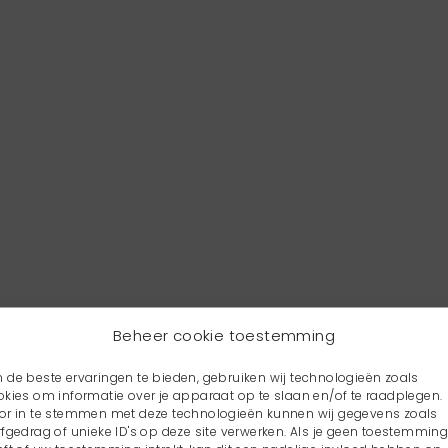
Beheer cookie toestemming
 de beste ervaringen te bieden, gebruiken wij technologieën zoals
okies om informatie over je apparaat op te slaan en/of te raadplegen.
or in te stemmen met deze technologieën kunnen wij gegevens zoals
rfgedrag of unieke ID's op deze site verwerken. Als je geen toestemmin