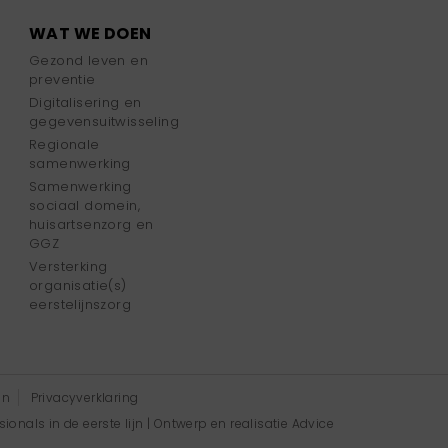
WAT WE DOEN
Gezond leven en
preventie
Digitalisering en
gegevensuitwisseling
Regionale
samenwerking
Samenwerking
sociaal domein,
huisartsenzorg en
GGZ
Versterking
organisatie(s)
eerstelijnszorg
en
Privacyverklaring
onals in de eerste lijn | Ontwerp en realisatie
Advice