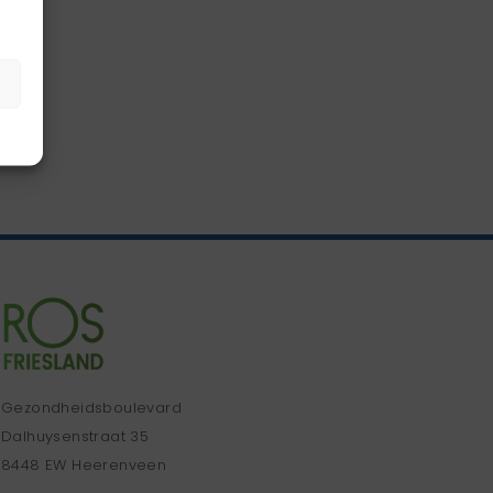
Gezondheidsboulevard
Dalhuysenstraat 35
8448 EW Heerenveen