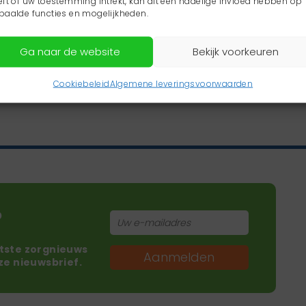
eft of uw toestemming intrekt, kan dit een nadelige invloed hebben op
paalde functies en mogelijkheden.
Ga naar de website
Bekijk voorkeuren
Cookiebeleid
Algemene leveringsvoorwaarden
?
atste zorgnieuws
Aanmelden
nze nieuwsbrief.