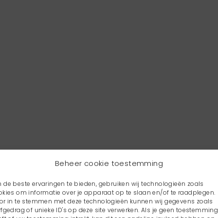
Beheer cookie toestemming
 de beste ervaringen te bieden, gebruiken wij technologieën zoals
okies om informatie over je apparaat op te slaan en/of te raadplegen.
or in te stemmen met deze technologieën kunnen wij gegevens zoals
rfgedrag of unieke ID's op deze site verwerken. Als je geen toestemmin