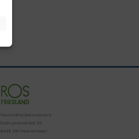
Gezondheidsboulevard
Dalhuysenstraat 35
8448 EW Heerenveen