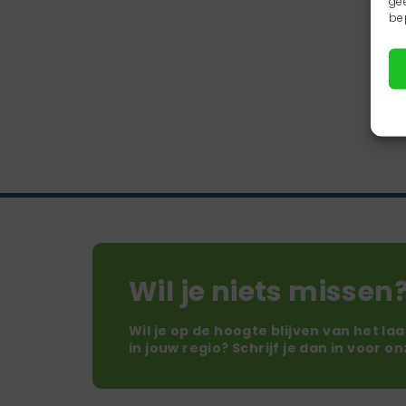
ge
be
Wil je niets missen
Wil je op de hoogte blijven van het la
in jouw regio? Schrijf je dan in voor o