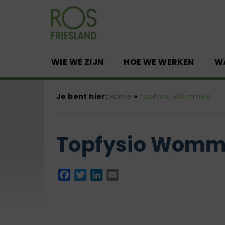
WIE WE ZIJN
HOE WE WERKEN
W
Je bent hier:
Home
»
Topfysio Wommels
Topfysio Womm
Facebook
Twitter
LinkedIn
Email