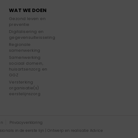
WAT WE DOEN
Gezond leven en
preventie
Digitalisering en
gegevensuitwisseling
Regionale
samenwerking
Samenwerking
sociaal domein,
huisartsenzorg en
GGZ
Versterking
organisatie(s)
eerstelijnszorg
en
Privacyverklaring
onals in de eerste lijn | Ontwerp en realisatie
Advice