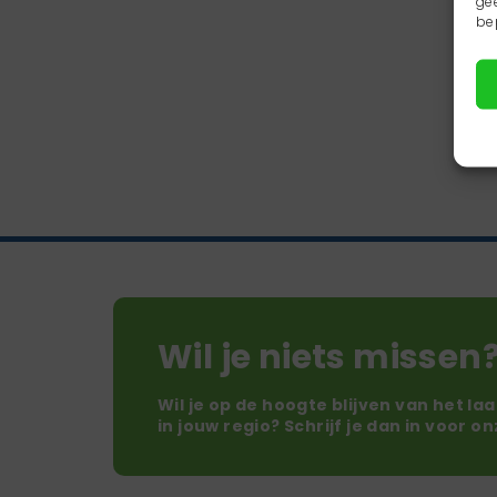
ge
be
Wil je niets missen
Wil je op de hoogte blijven van het la
in jouw regio? Schrijf je dan in voor o