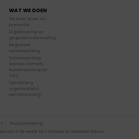
WAT WE DOEN
Gezond leven en
preventie
Digitalisering en
gegevensuitwisseling
Regionale
samenwerking
Samenwerking
sociaal domein,
huisartsenzorg en
GGZ
Versterking
organisatie(s)
eerstelijnszorg
en
Privacyverklaring
onals in de eerste lijn | Ontwerp en realisatie
Advice