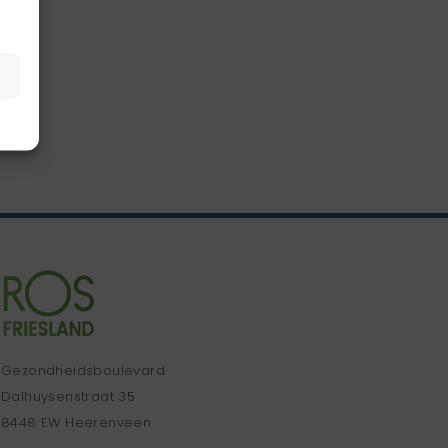
Gezondheidsboulevard
Dalhuysenstraat 35
8448 EW Heerenveen