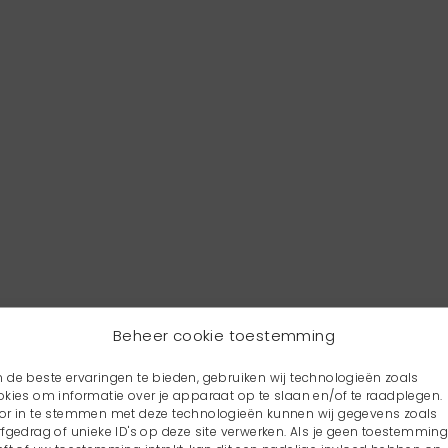
Beheer cookie toestemming
 de beste ervaringen te bieden, gebruiken wij technologieën zoals
okies om informatie over je apparaat op te slaan en/of te raadplegen.
or in te stemmen met deze technologieën kunnen wij gegevens zoals
rfgedrag of unieke ID's op deze site verwerken. Als je geen toestemmin