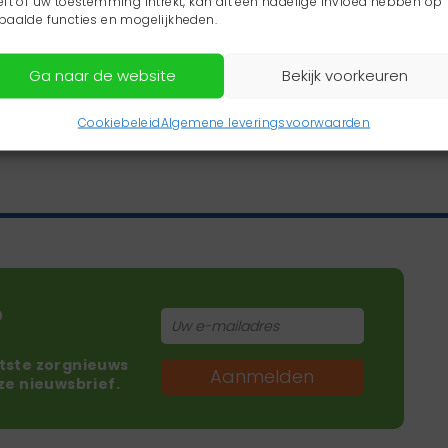
eft of uw toestemming intrekt, kan dit een nadelige invloed hebben op
paalde functies en mogelijkheden.
Ga naar de website
Bekijk voorkeuren
Cookiebeleid
Algemene leveringsvoorwaarden
?
atste zorgnieuws
Aanmelden
nze nieuwsbrief.