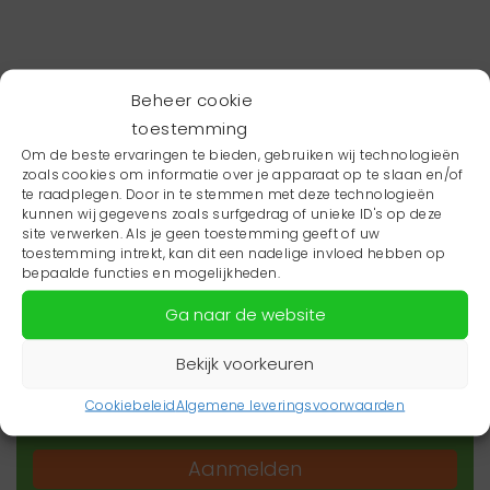
Beheer cookie
toestemming
Om de beste ervaringen te bieden, gebruiken wij technologieën
zoals cookies om informatie over je apparaat op te slaan en/of
te raadplegen. Door in te stemmen met deze technologieën
kunnen wij gegevens zoals surfgedrag of unieke ID's op deze
site verwerken. Als je geen toestemming geeft of uw
toestemming intrekt, kan dit een nadelige invloed hebben op
Wil je niets missen?
bepaalde functies en mogelijkheden.
Ga naar de website
Wil je op de hoogte blijven van het laatste
zorgnieuws in jouw regio? Schrijf je dan in voor
Bekijk voorkeuren
onze nieuwsbrief.
Cookiebeleid
Algemene leveringsvoorwaarden
Aanmelden