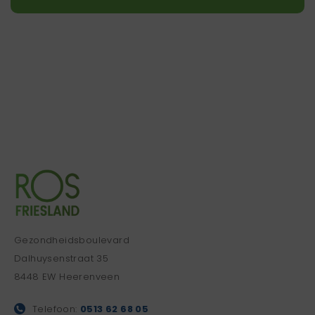
Gezondheidsboulevard
Dalhuysenstraat 35
8448 EW Heerenveen
Telefoon:
0513 62 68 05