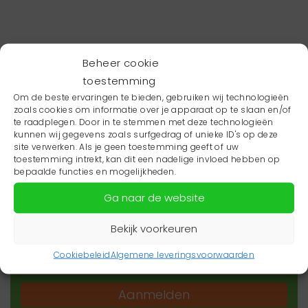
Beheer cookie
toestemming
Om de beste ervaringen te bieden, gebruiken wij technologieën
zoals cookies om informatie over je apparaat op te slaan en/of
te raadplegen. Door in te stemmen met deze technologieën
kunnen wij gegevens zoals surfgedrag of unieke ID's op deze
site verwerken. Als je geen toestemming geeft of uw
toestemming intrekt, kan dit een nadelige invloed hebben op
Wil je niets missen?
bepaalde functies en mogelijkheden.
Ga naar de website
Wil je op de hoogte blijven van het laatste
zorgnieuws in jouw regio? Schrijf je dan in voor
Bekijk voorkeuren
onze nieuwsbrief.
Cookiebeleid
Algemene leveringsvoorwaarden
Aanmelden