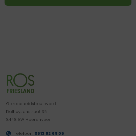
Gezondheidsboulevard
Dalhuysenstraat 35
8448 EW Heerenveen
Telefoon:
0513 62 68 05