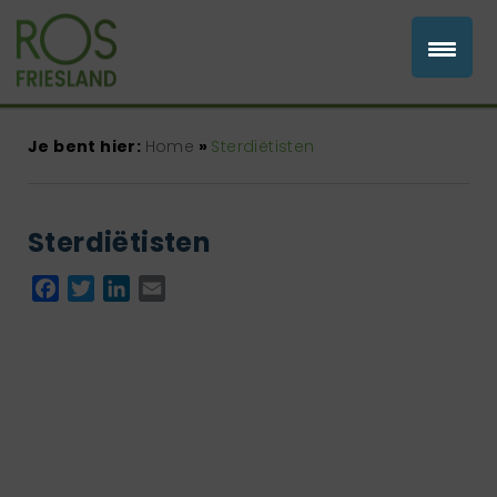
Je bent hier:
Home
»
Sterdiëtisten
Sterdiëtisten
Facebook
Twitter
LinkedIn
Email