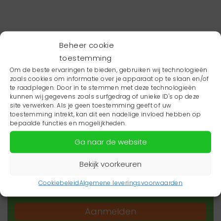
Beheer cookie
toestemming
Om de beste ervaringen te bieden, gebruiken wij technologieën
zoals cookies om informatie over je apparaat op te slaan en/of
te raadplegen. Door in te stemmen met deze technologieën
kunnen wij gegevens zoals surfgedrag of unieke ID's op deze
site verwerken. Als je geen toestemming geeft of uw
toestemming intrekt, kan dit een nadelige invloed hebben op
Wil je niets missen?
bepaalde functies en mogelijkheden.
Ga naar de website
Wil je op de hoogte blijven van het laatste
zorgnieuws in jouw regio? Schrijf je dan in voor
Bekijk voorkeuren
onze nieuwsbrief.
Cookiebeleid
Algemene leveringsvoorwaarden
Aanmelden