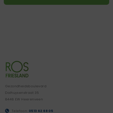
Gezondheidsboulevard
Dalhuysenstraat 35
8448 EW Heerenveen
Telefoon:
0513 62 68 05