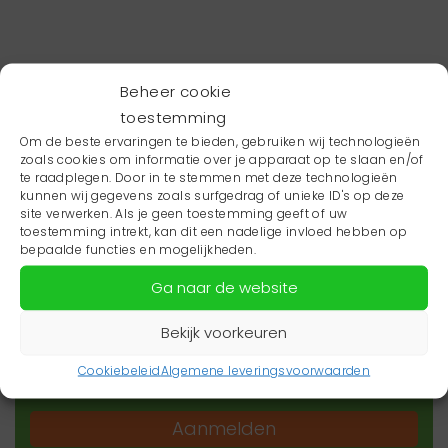
Beheer cookie
toestemming
Om de beste ervaringen te bieden, gebruiken wij technologieën
zoals cookies om informatie over je apparaat op te slaan en/of
te raadplegen. Door in te stemmen met deze technologieën
kunnen wij gegevens zoals surfgedrag of unieke ID's op deze
site verwerken. Als je geen toestemming geeft of uw
toestemming intrekt, kan dit een nadelige invloed hebben op
Wil je niets missen?
bepaalde functies en mogelijkheden.
Ga naar de website
Wil je op de hoogte blijven van het laatste
zorgnieuws in jouw regio? Schrijf je dan in voor
Bekijk voorkeuren
onze nieuwsbrief.
Cookiebeleid
Algemene leveringsvoorwaarden
Aanmelden