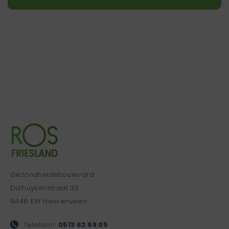
Gezondheidsboulevard
Dalhuysenstraat 35
8448 EW Heerenveen
Telefoon:
0513 62 68 05