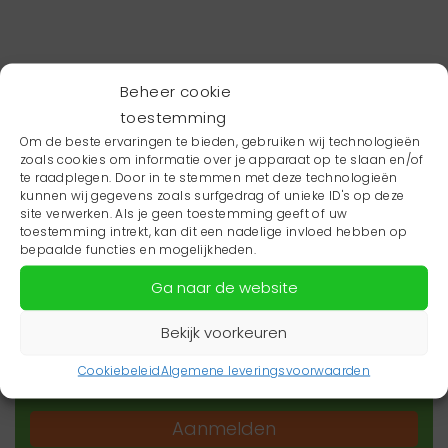
Beheer cookie
toestemming
Om de beste ervaringen te bieden, gebruiken wij technologieën
zoals cookies om informatie over je apparaat op te slaan en/of
te raadplegen. Door in te stemmen met deze technologieën
kunnen wij gegevens zoals surfgedrag of unieke ID's op deze
site verwerken. Als je geen toestemming geeft of uw
toestemming intrekt, kan dit een nadelige invloed hebben op
Wil je niets missen?
bepaalde functies en mogelijkheden.
Ga naar de website
Wil je op de hoogte blijven van het laatste
zorgnieuws in jouw regio? Schrijf je dan in voor
Bekijk voorkeuren
onze nieuwsbrief.
Cookiebeleid
Algemene leveringsvoorwaarden
Aanmelden