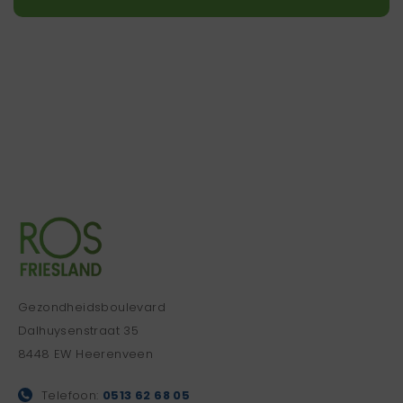
Gezondheidsboulevard
Dalhuysenstraat 35
8448 EW Heerenveen
Telefoon:
0513 62 68 05