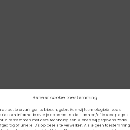
Beheer cookie toestemming
 de beste ervaringen te bieden, gebruiken wij technologieën zoals
okies om informatie over je apparaat op te slaan en/of te raadplegen.
or in te stemmen met deze technologieën kunnen wij gegevens zoals
rfgedrag of unieke ID's op deze site verwerken. Als je geen toestemmin