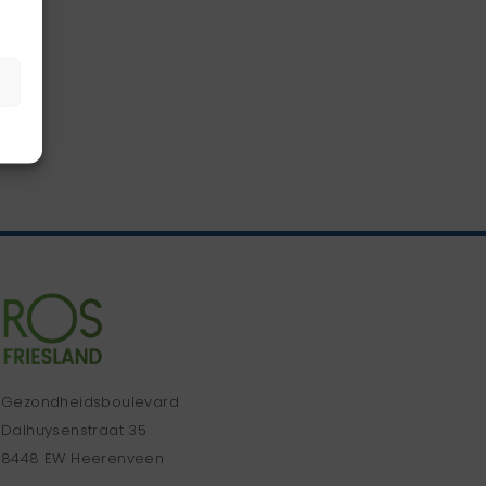
Gezondheidsboulevard
Dalhuysenstraat 35
8448 EW Heerenveen