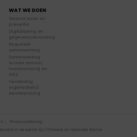
WAT WE DOEN
Gezond leven en
preventie
Digitalisering en
gegevensuitwisseling
Regionale
samenwerking
Samenwerking
sociaal domein,
huisartsenzorg en
GGZ
Versterking
organisatie(s)
eerstelijnszorg
en
Privacyverklaring
onals in de eerste lijn | Ontwerp en realisatie
Advice