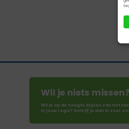
ge
be
Wil je niets missen
Wil je op de hoogte blijven van het la
in jouw regio? Schrijf je dan in voor o