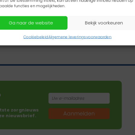
eft of uw toestemming intrekt, kan dit een nadelige invloed hebben op
paalde functies en mogelijkheden.
Ga naar de website
Bekijk voorkeuren
Cookiebeleid
Algemene leveringsvoorwaarden
?
atste zorgnieuws
Aanmelden
nze nieuwsbrief.