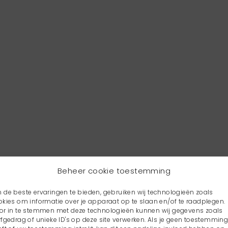
Beheer cookie toestemming
 de beste ervaringen te bieden, gebruiken wij technologieën zoals
okies om informatie over je apparaat op te slaan en/of te raadplegen.
or in te stemmen met deze technologieën kunnen wij gegevens zoals
rfgedrag of unieke ID's op deze site verwerken. Als je geen toestemmin