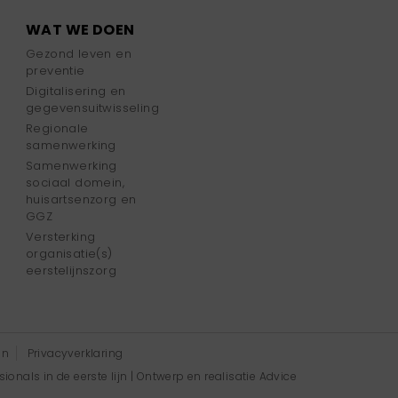
WAT WE DOEN
Gezond leven en
preventie
Digitalisering en
gegevensuitwisseling
Regionale
samenwerking
Samenwerking
sociaal domein,
huisartsenzorg en
GGZ
Versterking
organisatie(s)
eerstelijnszorg
en
Privacyverklaring
onals in de eerste lijn | Ontwerp en realisatie
Advice