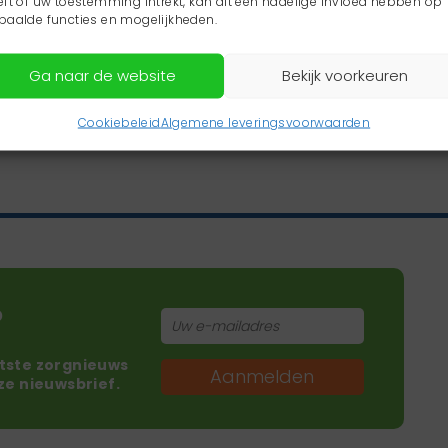
eft of uw toestemming intrekt, kan dit een nadelige invloed hebben op
paalde functies en mogelijkheden.
Ga naar de website
Bekijk voorkeuren
Cookiebeleid
Algemene leveringsvoorwaarden
?
atste zorgnieuws
Aanmelden
nze nieuwsbrief.