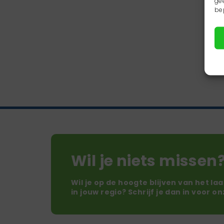
ge
be
Wil je niets missen
Wil je op de hoogte blijven van het la
in jouw regio? Schrijf je dan in voor o