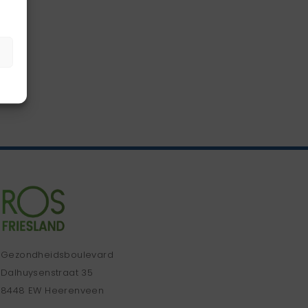
Gezondheidsboulevard
Dalhuysenstraat 35
8448 EW Heerenveen