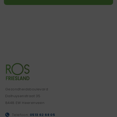
Gezondheidsboulevard
Dalhuysenstraat 35
8448 EW Heerenveen
Telefoon:
0513 62 68 05