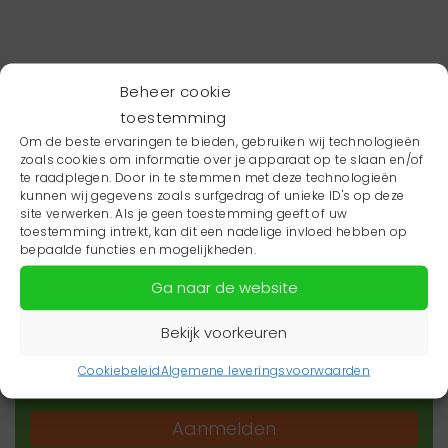
Beheer cookie
toestemming
Om de beste ervaringen te bieden, gebruiken wij technologieën
zoals cookies om informatie over je apparaat op te slaan en/of
te raadplegen. Door in te stemmen met deze technologieën
kunnen wij gegevens zoals surfgedrag of unieke ID's op deze
site verwerken. Als je geen toestemming geeft of uw
toestemming intrekt, kan dit een nadelige invloed hebben op
Wil je niets missen?
bepaalde functies en mogelijkheden.
Ga naar de website
Wil je op de hoogte blijven van het laatste
zorgnieuws in jouw regio? Schrijf je dan in voor
Bekijk voorkeuren
onze nieuwsbrief.
Cookiebeleid
Algemene leveringsvoorwaarden
Aanmelden