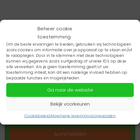
Beheer cookie
toestemming
Om de beste ervaringen te bieden, gebruiken wij technologieën
zoals cookies om informatie over je apparaat op te slaan en/of
te raadplegen. Door in te stemmen met deze technologieën
kunnen wij gegevens zoals surfgedrag of unieke ID's op deze
site verwerken. Als je geen toestemming geeft of uw
toestemming intrekt, kan dit een nadelige invloed hebben op
Wil je niets missen?
bepaalde functies en mogelijkheden.
Ga naar de website
Wil je op de hoogte blijven van het laatste
zorgnieuws in jouw regio? Schrijf je dan in voor
Bekijk voorkeuren
onze nieuwsbrief.
Cookiebeleid
Algemene leveringsvoorwaarden
Aanmelden