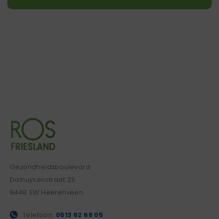
Gezondheidsboulevard
Dalhuysenstraat 35
8448 EW Heerenveen
Telefoon:
0513 62 68 05