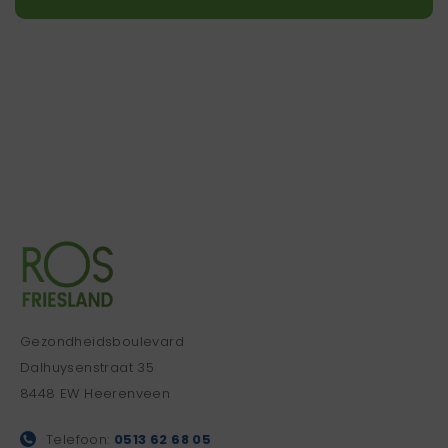
Gezondheidsboulevard
Dalhuysenstraat 35
8448 EW Heerenveen
Telefoon:
0513 62 68 05