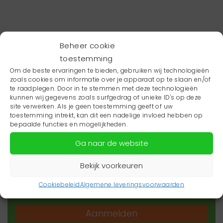
Beheer cookie
toestemming
Om de beste ervaringen te bieden, gebruiken wij technologieën
zoals cookies om informatie over je apparaat op te slaan en/of
te raadplegen. Door in te stemmen met deze technologieën
kunnen wij gegevens zoals surfgedrag of unieke ID's op deze
site verwerken. Als je geen toestemming geeft of uw
toestemming intrekt, kan dit een nadelige invloed hebben op
Wil je niets missen?
bepaalde functies en mogelijkheden.
Ga naar de website
Wil je op de hoogte blijven van het laatste
zorgnieuws in jouw regio? Schrijf je dan in voor
Bekijk voorkeuren
onze nieuwsbrief.
Cookiebeleid
Algemene leveringsvoorwaarden
Aanmelden