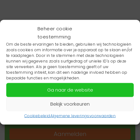
Beheer cookie
toestemming
Om de beste ervaringen te bieden, gebruiken wij technologieën
zoals cookies om informatie over je apparaat op te slaan en/of
te raadplegen. Door in te stemmen met deze technologieën
kunnen wij gegevens zoals surfgedrag of unieke ID's op deze
site verwerken. Als je geen toestemming geeft of uw
toestemming intrekt, kan dit een nadelige invloed hebben op
Wil je niets missen?
bepaalde functies en mogelijkheden.
Ga naar de website
Wil je op de hoogte blijven van het laatste
zorgnieuws in jouw regio? Schrijf je dan in voor
Bekijk voorkeuren
onze nieuwsbrief.
Cookiebeleid
Algemene leveringsvoorwaarden
Aanmelden