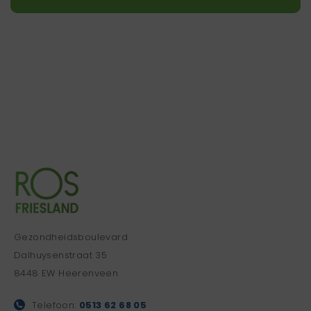
Gezondheidsboulevard
Dalhuysenstraat 35
8448 EW Heerenveen
Telefoon:
0513 62 68 05