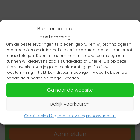
Beheer cookie
toestemming
Om de beste ervaringen te bieden, gebruiken wij technologieën
zoals cookies om informatie over je apparaat op te slaan en/of
te raadplegen. Door in te stemmen met deze technologieën
kunnen wij gegevens zoals surfgedrag of unieke ID's op deze
site verwerken. Als je geen toestemming geeft of uw
toestemming intrekt, kan dit een nadelige invloed hebben op
Wil je niets missen?
bepaalde functies en mogelijkheden.
Ga naar de website
Wil je op de hoogte blijven van het laatste
zorgnieuws in jouw regio? Schrijf je dan in voor
Bekijk voorkeuren
onze nieuwsbrief.
Cookiebeleid
Algemene leveringsvoorwaarden
Aanmelden