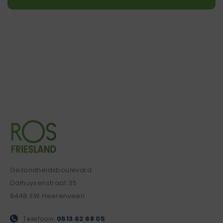
Gezondheidsboulevard
Dalhuysenstraat 35
8448 EW Heerenveen
Telefoon:
0513 62 68 05