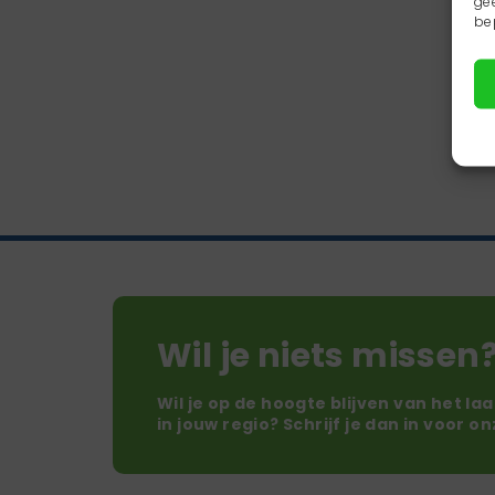
ge
be
Wil je niets missen
Wil je op de hoogte blijven van het la
in jouw regio? Schrijf je dan in voor o