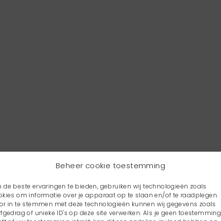
Beheer cookie toestemming
 de beste ervaringen te bieden, gebruiken wij technologieën zoals
okies om informatie over je apparaat op te slaan en/of te raadplegen.
or in te stemmen met deze technologieën kunnen wij gegevens zoals
rfgedrag of unieke ID's op deze site verwerken. Als je geen toestemmin