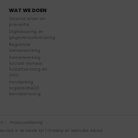
WAT WE DOEN
Gezond leven en
preventie
Digitalisering en
gegevensuitwisseling
Regionale
samenwerking
Samenwerking
sociaal domein,
huisartsenzorg en
GGZ
Versterking
organisatie(s)
eerstelijnszorg
en
Privacyverklaring
onals in de eerste lijn | Ontwerp en realisatie
Advice