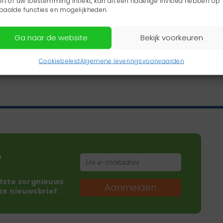
eft of uw toestemming intrekt, kan dit een nadelige invloed hebben op
paalde functies en mogelijkheden.
Ga naar de website
Bekijk voorkeuren
Cookiebeleid
Algemene leveringsvoorwaarden
?
atste zorgnieuws
Aanmelden
nze nieuwsbrief.