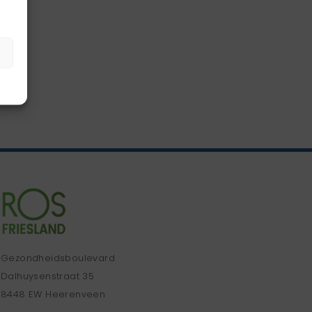
Gezondheidsboulevard
Dalhuysenstraat 35
8448 EW Heerenveen