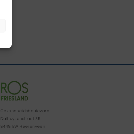
Gezondheidsboulevard
Dalhuysenstraat 35
8448 EW Heerenveen