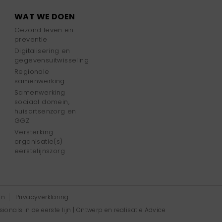
WAT WE DOEN
Gezond leven en
preventie
Digitalisering en
gegevensuitwisseling
Regionale
samenwerking
Samenwerking
sociaal domein,
huisartsenzorg en
GGZ
Versterking
organisatie(s)
eerstelijnszorg
en
Privacyverklaring
onals in de eerste lijn | Ontwerp en realisatie
Advice