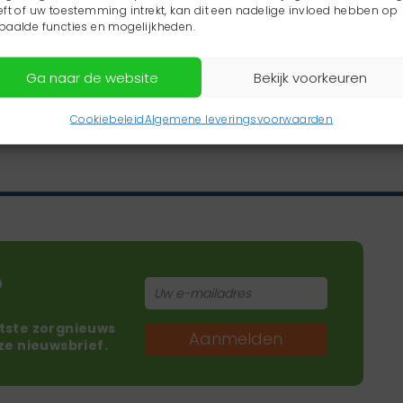
eft of uw toestemming intrekt, kan dit een nadelige invloed hebben op
paalde functies en mogelijkheden.
Ga naar de website
Bekijk voorkeuren
Cookiebeleid
Algemene leveringsvoorwaarden
?
atste zorgnieuws
Aanmelden
nze nieuwsbrief.