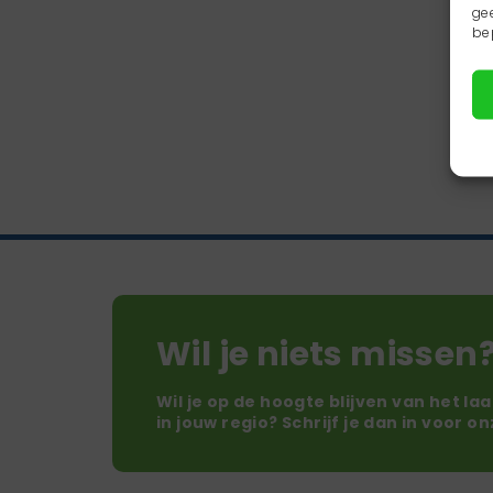
ge
be
Wil je niets missen
Wil je op de hoogte blijven van het la
in jouw regio? Schrijf je dan in voor o