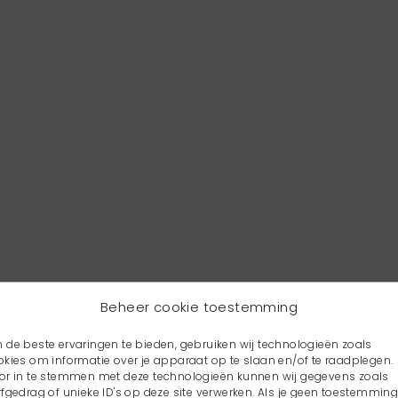
Beheer cookie toestemming
 de beste ervaringen te bieden, gebruiken wij technologieën zoals
okies om informatie over je apparaat op te slaan en/of te raadplegen.
or in te stemmen met deze technologieën kunnen wij gegevens zoals
rfgedrag of unieke ID's op deze site verwerken. Als je geen toestemmin