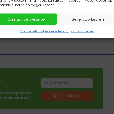
eft of uw toestemming intrekt, kan dit een nadelige invloed hebben op
paalde functies en mogelijkheden.
Ga naar de website
Bekijk voorkeuren
Cookiebeleid
Algemene leveringsvoorwaarden
?
atste zorgnieuws
Aanmelden
nze nieuwsbrief.