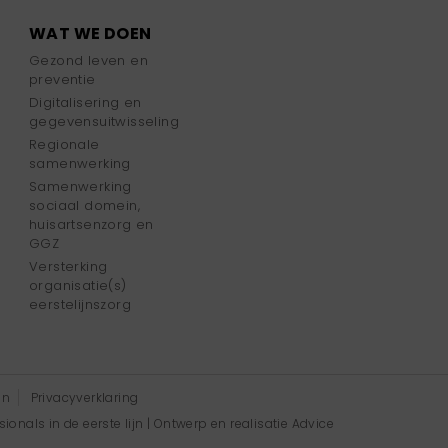
WAT WE DOEN
Gezond leven en
preventie
Digitalisering en
gegevensuitwisseling
Regionale
samenwerking
Samenwerking
sociaal domein,
huisartsenzorg en
GGZ
Versterking
organisatie(s)
eerstelijnszorg
en
Privacyverklaring
onals in de eerste lijn | Ontwerp en realisatie
Advice