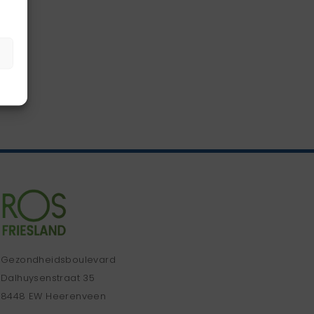
Gezondheidsboulevard
Dalhuysenstraat 35
8448 EW Heerenveen