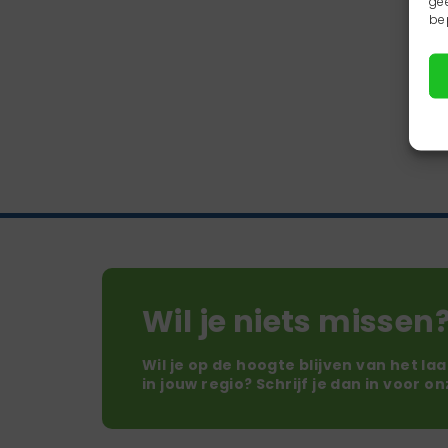
ge
be
Wil je niets missen
Wil je op de hoogte blijven van het la
in jouw regio? Schrijf je dan in voor o