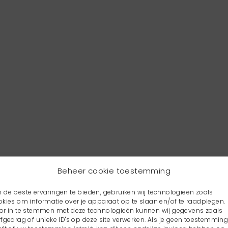
Beheer cookie toestemming
 de beste ervaringen te bieden, gebruiken wij technologieën zoals
okies om informatie over je apparaat op te slaan en/of te raadplegen.
or in te stemmen met deze technologieën kunnen wij gegevens zoals
rfgedrag of unieke ID's op deze site verwerken. Als je geen toestemmin