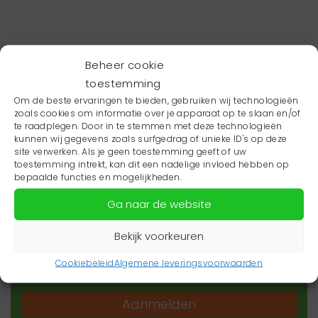
Beheer cookie
toestemming
Om de beste ervaringen te bieden, gebruiken wij technologieën
zoals cookies om informatie over je apparaat op te slaan en/of
te raadplegen. Door in te stemmen met deze technologieën
kunnen wij gegevens zoals surfgedrag of unieke ID's op deze
site verwerken. Als je geen toestemming geeft of uw
toestemming intrekt, kan dit een nadelige invloed hebben op
Wil je niets missen?
bepaalde functies en mogelijkheden.
Ga naar de website
Wil je op de hoogte blijven van het laatste
zorgnieuws in jouw regio? Schrijf je dan in voor
Bekijk voorkeuren
onze nieuwsbrief.
Cookiebeleid
Algemene leveringsvoorwaarden
Aanmelden