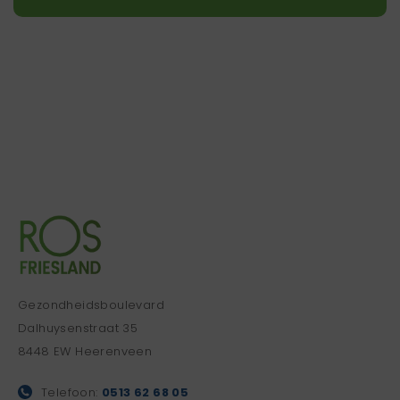
Gezondheidsboulevard
Dalhuysenstraat 35
8448 EW Heerenveen
Telefoon:
0513 62 68 05