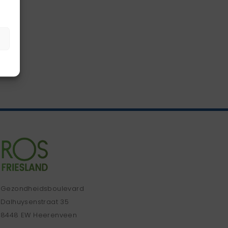
Gezondheidsboulevard
Dalhuysenstraat 35
8448 EW Heerenveen