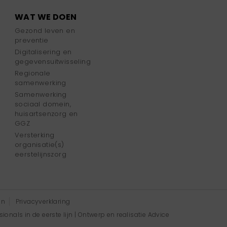
WAT WE DOEN
Gezond leven en
preventie
Digitalisering en
gegevensuitwisseling
Regionale
samenwerking
Samenwerking
sociaal domein,
huisartsenzorg en
GGZ
Versterking
organisatie(s)
eerstelijnszorg
en
Privacyverklaring
onals in de eerste lijn | Ontwerp en realisatie
Advice