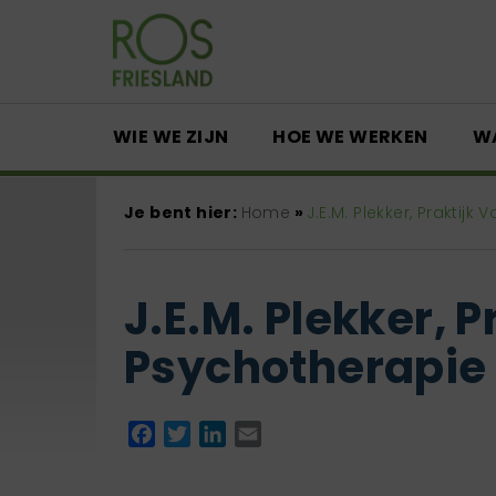
WIE WE ZIJN
HOE WE WERKEN
W
Je bent hier:
Home
»
J.E.M. Plekker, Praktijk
J.E.M. Plekker, P
Psychotherapie
Facebook
Twitter
LinkedIn
Email