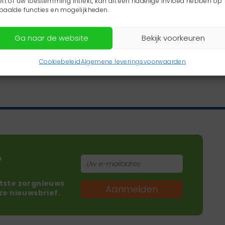
eft of uw toestemming intrekt, kan dit een nadelige invloed hebben op
paalde functies en mogelijkheden.
Ga naar de website
Bekijk voorkeuren
Cookiebeleid
Algemene leveringsvoorwaarden
?
atste zorgnieuws
Aanmelden
nze nieuwsbrief.