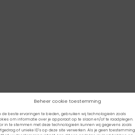
Beheer cookie toestemming
 de beste ervaringen te bieden, gebruiken wij technologieën zoals
okies om informatie over je apparaat op te slaan en/of te raadplegen.
or in te stemmen met deze technologieën kunnen wij gegevens zoals
rfgedrag of unieke ID's op deze site verwerken. Als je geen toestemmin