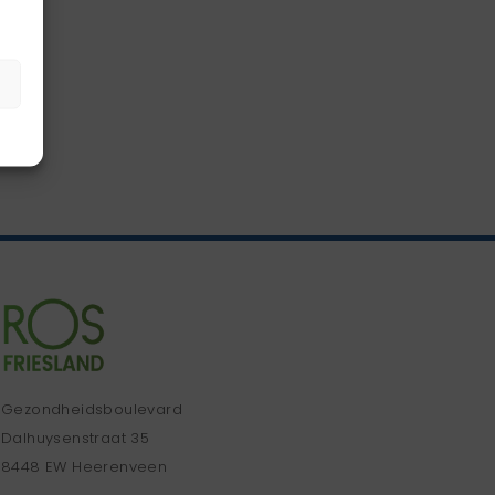
Gezondheidsboulevard
Dalhuysenstraat 35
8448 EW Heerenveen