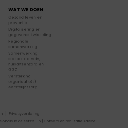
WAT WE DOEN
Gezond leven en
preventie
Digitalisering en
gegevensuitwisseling
Regionale
samenwerking
Samenwerking
sociaal domein,
huisartsenzorg en
GGZ
Versterking
organisatie(s)
eerstelijnszorg
en
Privacyverklaring
onals in de eerste lijn | Ontwerp en realisatie
Advice