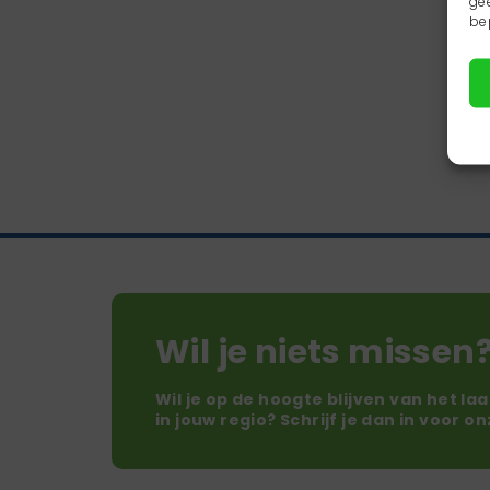
ge
be
Wil je niets missen
Wil je op de hoogte blijven van het la
in jouw regio? Schrijf je dan in voor o