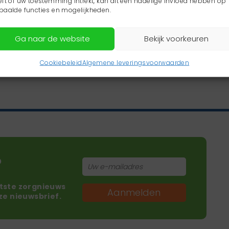
eft of uw toestemming intrekt, kan dit een nadelige invloed hebben op
paalde functies en mogelijkheden.
Ga naar de website
Bekijk voorkeuren
Cookiebeleid
Algemene leveringsvoorwaarden
?
atste zorgnieuws
Aanmelden
nze nieuwsbrief.