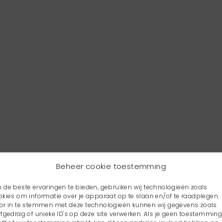
Beheer cookie toestemming
 de beste ervaringen te bieden, gebruiken wij technologieën zoals
okies om informatie over je apparaat op te slaan en/of te raadplegen.
or in te stemmen met deze technologieën kunnen wij gegevens zoals
rfgedrag of unieke ID's op deze site verwerken. Als je geen toestemmin