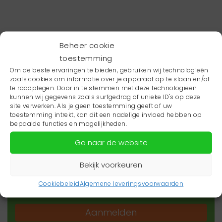
Beheer cookie
toestemming
Om de beste ervaringen te bieden, gebruiken wij technologieën
zoals cookies om informatie over je apparaat op te slaan en/of
te raadplegen. Door in te stemmen met deze technologieën
kunnen wij gegevens zoals surfgedrag of unieke ID's op deze
site verwerken. Als je geen toestemming geeft of uw
toestemming intrekt, kan dit een nadelige invloed hebben op
Wil je niets missen?
bepaalde functies en mogelijkheden.
Ga naar de website
Wil je op de hoogte blijven van het laatste
zorgnieuws in jouw regio? Schrijf je dan in voor
Bekijk voorkeuren
onze nieuwsbrief.
Cookiebeleid
Algemene leveringsvoorwaarden
Aanmelden