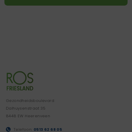
Gezondheidsboulevard
Dalhuysenstraat 35
8448 EW Heerenveen
Telefoon:
0513 62 68 05