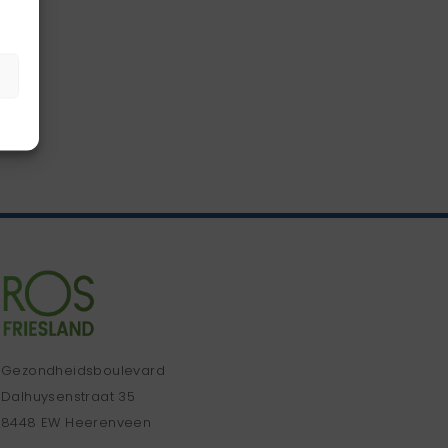
Gezondheidsboulevard
Dalhuysenstraat 35
8448 EW Heerenveen