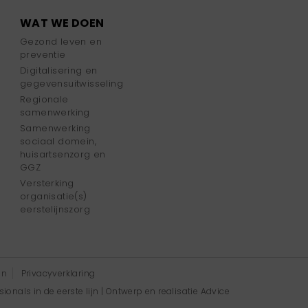
WAT WE DOEN
Gezond leven en
preventie
Digitalisering en
gegevensuitwisseling
Regionale
samenwerking
Samenwerking
sociaal domein,
huisartsenzorg en
GGZ
Versterking
organisatie(s)
eerstelijnszorg
en
Privacyverklaring
onals in de eerste lijn | Ontwerp en realisatie
Advice