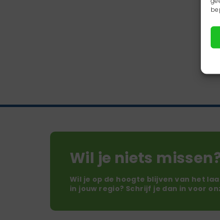
ge
be
Wil je niets missen
Wil je op de hoogte blijven van het la
in jouw regio? Schrijf je dan in voor o