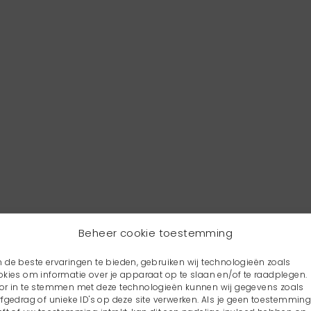
Beheer cookie toestemming
 de beste ervaringen te bieden, gebruiken wij technologieën zoals
okies om informatie over je apparaat op te slaan en/of te raadplegen.
or in te stemmen met deze technologieën kunnen wij gegevens zoals
rfgedrag of unieke ID's op deze site verwerken. Als je geen toestemmin