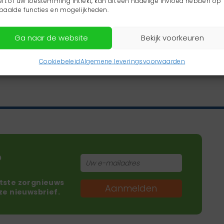
eft of uw toestemming intrekt, kan dit een nadelige invloed hebben op
paalde functies en mogelijkheden.
Ga naar de website
Bekijk voorkeuren
Cookiebeleid
Algemene leveringsvoorwaarden
?
atste zorgnieuws
Aanmelden
nze nieuwsbrief.