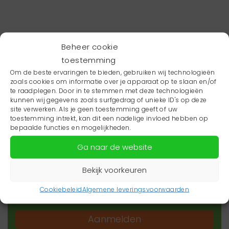
Beheer cookie
toestemming
Om de beste ervaringen te bieden, gebruiken wij technologieën
zoals cookies om informatie over je apparaat op te slaan en/of
te raadplegen. Door in te stemmen met deze technologieën
kunnen wij gegevens zoals surfgedrag of unieke ID's op deze
site verwerken. Als je geen toestemming geeft of uw
toestemming intrekt, kan dit een nadelige invloed hebben op
Wil je niets missen?
bepaalde functies en mogelijkheden.
Ga naar de website
Wil je op de hoogte blijven van het laatste
zorgnieuws in jouw regio? Schrijf je dan in voor
Bekijk voorkeuren
onze nieuwsbrief.
Cookiebeleid
Algemene leveringsvoorwaarden
Aanmelden