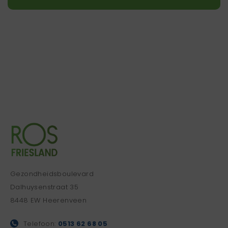
Gezondheidsboulevard
Dalhuysenstraat 35
8448 EW Heerenveen
Telefoon:
0513 62 68 05