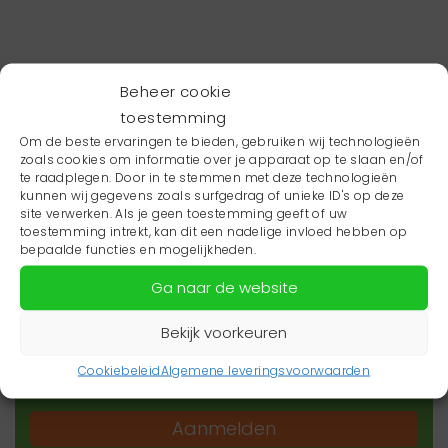
Beheer cookie
toestemming
Om de beste ervaringen te bieden, gebruiken wij technologieën
zoals cookies om informatie over je apparaat op te slaan en/of
te raadplegen. Door in te stemmen met deze technologieën
kunnen wij gegevens zoals surfgedrag of unieke ID's op deze
site verwerken. Als je geen toestemming geeft of uw
toestemming intrekt, kan dit een nadelige invloed hebben op
Wil je niets missen?
bepaalde functies en mogelijkheden.
Ga naar de website
Wil je op de hoogte blijven van het laatste
zorgnieuws in jouw regio? Schrijf je dan in voor
Bekijk voorkeuren
onze nieuwsbrief.
Cookiebeleid
Algemene leveringsvoorwaarden
Aanmelden