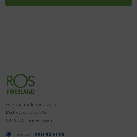
Gezondheidsboulevard
Dalhuysenstraat 35
8448 EW Heerenveen
Telefoon:
0513 62 68 05