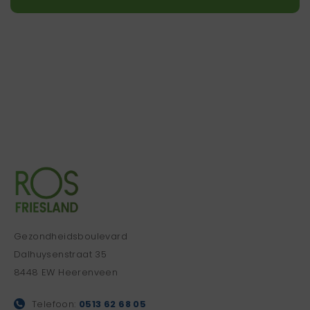
Gezondheidsboulevard
Dalhuysenstraat 35
8448 EW Heerenveen
Telefoon:
0513 62 68 05