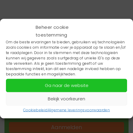
Beheer cookie
toestemming
Om de beste ervaringen te bieden, gebruiken wij technologieën
zoals cookies om informatie over je apparaat op te slaan en/of
te raadplegen. Door in te stemmen met deze technologieën
kunnen wij gegevens zoals surfgedrag of unieke ID's op deze
site verwerken. Als je geen toestemming geeft of uw
toestemming intrekt, kan dit een nadelige invloed hebben op
Wil je niets missen?
bepaalde functies en mogelijkheden.
Ga naar de website
Wil je op de hoogte blijven van het laatste
zorgnieuws in jouw regio? Schrijf je dan in voor
Bekijk voorkeuren
onze nieuwsbrief.
Cookiebeleid
Algemene leveringsvoorwaarden
Aanmelden