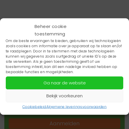
Beheer cookie
toestemming
Om de beste ervaringen te bieden, gebruiken wij technologieën
zoals cookies om informatie over je apparaat op te slaan en/of
te raadplegen. Door in te stemmen met deze technologieën
kunnen wij gegevens zoals surfgedrag of unieke ID's op deze
site verwerken. Als je geen toestemming geeft of uw
toestemming intrekt, kan dit een nadelige invloed hebben op
Wil je niets missen?
bepaalde functies en mogelijkheden.
Ga naar de website
Wil je op de hoogte blijven van het laatste
zorgnieuws in jouw regio? Schrijf je dan in voor
Bekijk voorkeuren
onze nieuwsbrief.
Cookiebeleid
Algemene leveringsvoorwaarden
Aanmelden