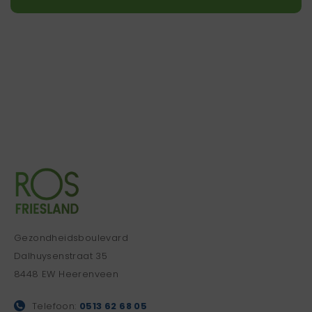
Gezondheidsboulevard
Dalhuysenstraat 35
8448 EW Heerenveen
Telefoon:
0513 62 68 05