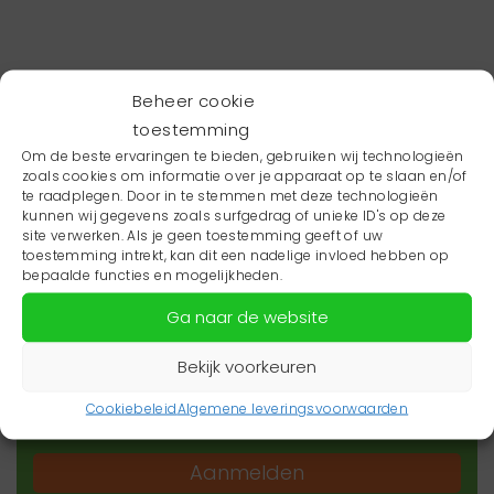
Beheer cookie
toestemming
Om de beste ervaringen te bieden, gebruiken wij technologieën
zoals cookies om informatie over je apparaat op te slaan en/of
te raadplegen. Door in te stemmen met deze technologieën
kunnen wij gegevens zoals surfgedrag of unieke ID's op deze
site verwerken. Als je geen toestemming geeft of uw
toestemming intrekt, kan dit een nadelige invloed hebben op
Wil je niets missen?
bepaalde functies en mogelijkheden.
Ga naar de website
Wil je op de hoogte blijven van het laatste
zorgnieuws in jouw regio? Schrijf je dan in voor
Bekijk voorkeuren
onze nieuwsbrief.
Cookiebeleid
Algemene leveringsvoorwaarden
Aanmelden