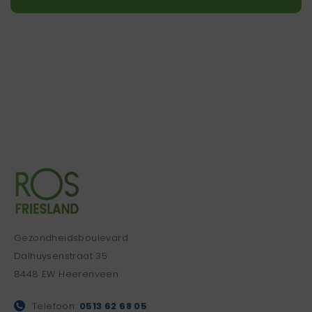
Gezondheidsboulevard
Dalhuysenstraat 35
8448 EW Heerenveen
Telefoon:
0513 62 68 05