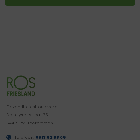
Gezondheidsboulevard
Dalhuysenstraat 35
8448 EW Heerenveen
Telefoon:
0513 62 68 05