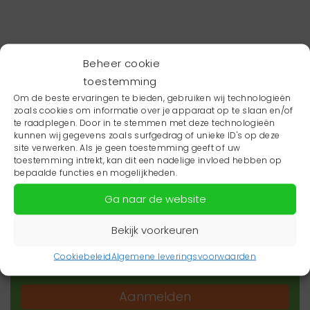
Beheer cookie
toestemming
Om de beste ervaringen te bieden, gebruiken wij technologieën
zoals cookies om informatie over je apparaat op te slaan en/of
te raadplegen. Door in te stemmen met deze technologieën
kunnen wij gegevens zoals surfgedrag of unieke ID's op deze
site verwerken. Als je geen toestemming geeft of uw
toestemming intrekt, kan dit een nadelige invloed hebben op
Wil je niets missen?
bepaalde functies en mogelijkheden.
Ga naar de website
Wil je op de hoogte blijven van het laatste
zorgnieuws in jouw regio? Schrijf je dan in voor
Bekijk voorkeuren
onze nieuwsbrief.
Cookiebeleid
Algemene leveringsvoorwaarden
Aanmelden