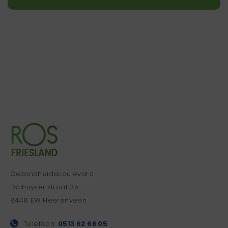
Gezondheidsboulevard
Dalhuysenstraat 35
8448 EW Heerenveen
Telefoon:
0513 62 68 05