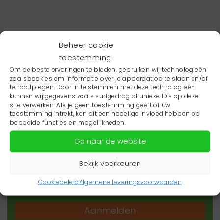
Beheer cookie
toestemming
Om de beste ervaringen te bieden, gebruiken wij technologieën
zoals cookies om informatie over je apparaat op te slaan en/of
te raadplegen. Door in te stemmen met deze technologieën
kunnen wij gegevens zoals surfgedrag of unieke ID's op deze
site verwerken. Als je geen toestemming geeft of uw
toestemming intrekt, kan dit een nadelige invloed hebben op
Wil je niets missen?
bepaalde functies en mogelijkheden.
Ga naar de website
Wil je op de hoogte blijven van het laatste
zorgnieuws in jouw regio? Schrijf je dan in voor
Bekijk voorkeuren
onze nieuwsbrief.
Cookiebeleid
Algemene leveringsvoorwaarden
Aanmelden