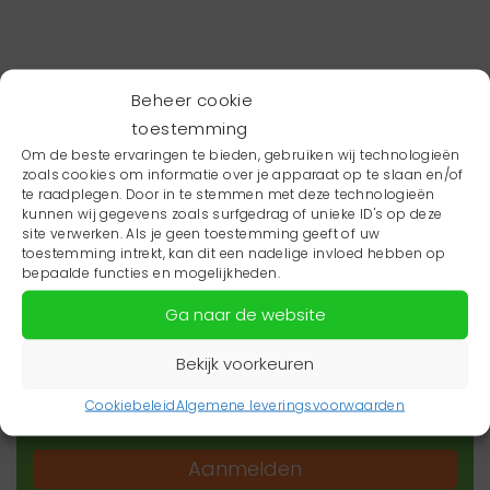
Beheer cookie
toestemming
Om de beste ervaringen te bieden, gebruiken wij technologieën
zoals cookies om informatie over je apparaat op te slaan en/of
te raadplegen. Door in te stemmen met deze technologieën
kunnen wij gegevens zoals surfgedrag of unieke ID's op deze
site verwerken. Als je geen toestemming geeft of uw
toestemming intrekt, kan dit een nadelige invloed hebben op
Wil je niets missen?
bepaalde functies en mogelijkheden.
Ga naar de website
Wil je op de hoogte blijven van het laatste
zorgnieuws in jouw regio? Schrijf je dan in voor
Bekijk voorkeuren
onze nieuwsbrief.
Cookiebeleid
Algemene leveringsvoorwaarden
Aanmelden