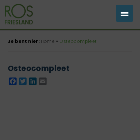
Je bent hier:
Home
»
Osteocompleet
Osteocompleet
Facebook
Twitter
LinkedIn
Email