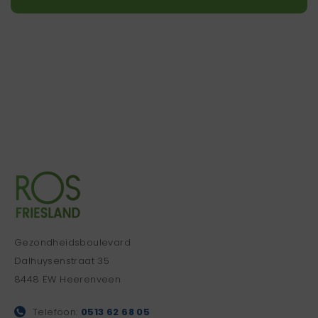
Gezondheidsboulevard
Dalhuysenstraat 35
8448 EW Heerenveen
Telefoon:
0513 62 68 05