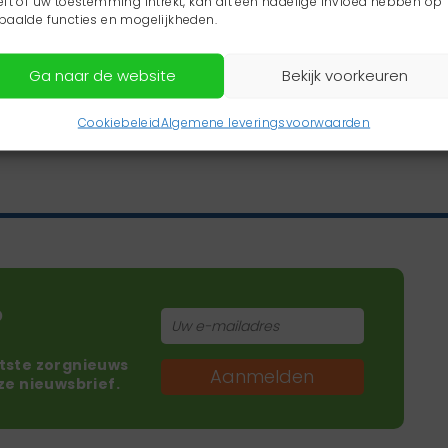
eft of uw toestemming intrekt, kan dit een nadelige invloed hebben op
paalde functies en mogelijkheden.
Ga naar de website
Bekijk voorkeuren
Cookiebeleid
Algemene leveringsvoorwaarden
?
atste zorgnieuws
Aanmelden
nze nieuwsbrief.