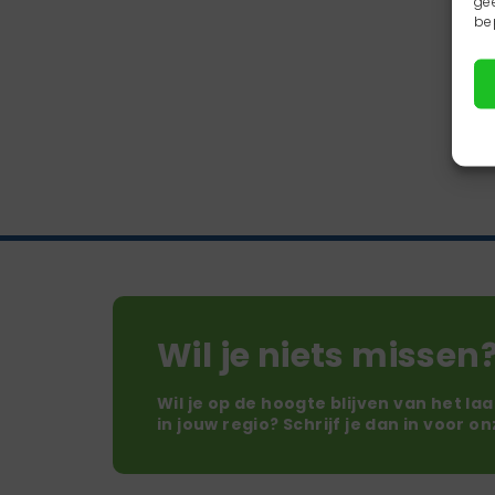
ge
be
Wil je niets missen
Wil je op de hoogte blijven van het la
in jouw regio? Schrijf je dan in voor o