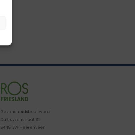
Gezondheidsboulevard
Dalhuysenstraat 35
8448 EW Heerenveen