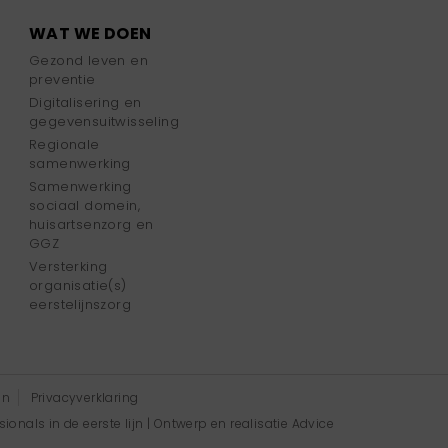
WAT WE DOEN
Gezond leven en
preventie
Digitalisering en
gegevensuitwisseling
Regionale
samenwerking
Samenwerking
sociaal domein,
huisartsenzorg en
GGZ
Versterking
organisatie(s)
eerstelijnszorg
en
Privacyverklaring
onals in de eerste lijn | Ontwerp en realisatie
Advice