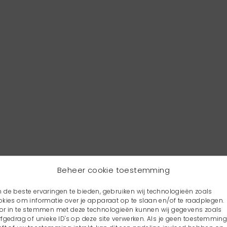
Beheer cookie toestemming
 de beste ervaringen te bieden, gebruiken wij technologieën zoals
okies om informatie over je apparaat op te slaan en/of te raadplegen.
or in te stemmen met deze technologieën kunnen wij gegevens zoals
rfgedrag of unieke ID's op deze site verwerken. Als je geen toestemmin